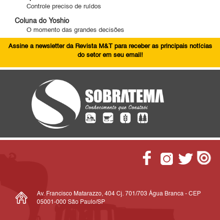
Controle preciso de ruídos
Coluna do Yoshio
O momento das grandes decisões
Assine a newsletter da Revista M&T para receber as principais notícias
do setor em seu email!
Av. Francisco Matarazzo, 404 Cj. 701/703 Água Branca - CEP
05001-000 São Paulo/SP