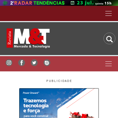
P U B L I C I D A D E