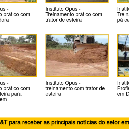
us -
Instituto Opus -
Insti
o prático com
Treinamento prático com
Trei
dora
trator de esteira
pá c
us -
Instituto Opus -
Inst
o prático com
treinamento com trator de
Prof
teira para
esteira
em D
gem
&T para receber as principais notícias do setor em