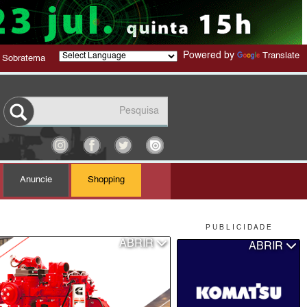
Powered by
Translate
 Sobratema
Anuncie
Shopping
P U B L I C I D A D E
ABRIR
ABRIR