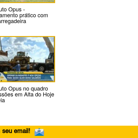
tuto Opus -
namento prático com
arregadeira
ituto Opus no quadro
issões em Alta do Hoje
ia
 seu email!