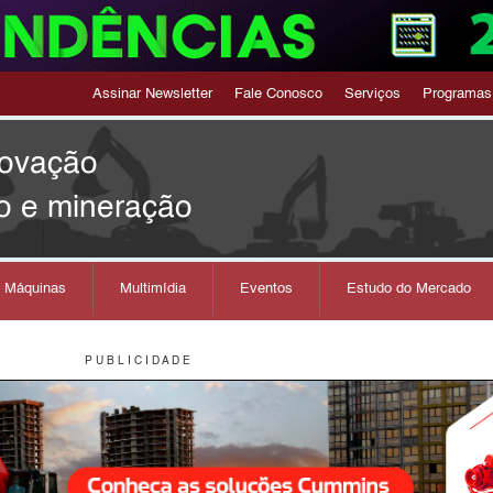
Assinar Newsletter
Fale Conosco
Serviços
Programas
novação
o e mineração
s Máquinas
Multimídia
Eventos
Estudo do Mercado
P U B L I C I D A D E