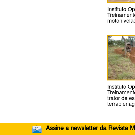
Instituto Op
Treinament
motonivela
Instituto Op
Treinament
trator de es
terraplena
Assine a newsletter da Revista M